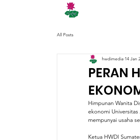
BERANDA
CINTAB
All Posts
hwdimedia
14 Jan 
PERAN 
EKONOMI
Himpunan Wanita Dis
ekonomi Universitas
mempunyai usaha send
Ketua HWDI Sumatera