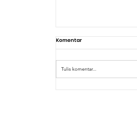
Komentar
Tulis komentar...
HWDI Apresiasi
Kolaborasi Klamby
dalam Seuntai Isyarat
untuk Pekan Tuli
Internasional 2025