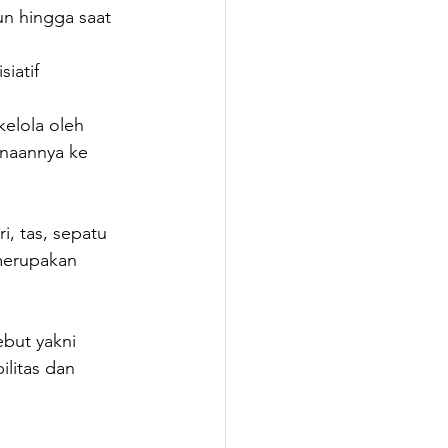
un hingga saat 
iatif 
kelola oleh 
inaannya ke 
, tas, sepatu 
merupakan 
but yakni 
litas dan 