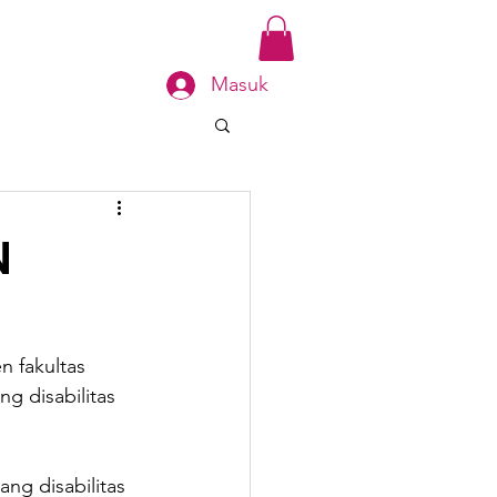
SKAH
Book Online
Masuk
N
 fakultas 
 disabilitas 
ng disabilitas 