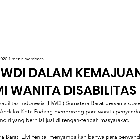
ILITAS
INCLUDIA
TENTANG HWDI
ARTIKEL
NA
2020
1 menit membaca
HWDI DALAM KEMAJUA
 WANITA DISABILITAS
abilitas Indonesia (HWDI) Sumatera Barat bersama dosen
 Andalas Kota Padang mendorong para wanita penyandang
iri yang bernilai jual di tengah-tengah masyarakat.
 Barat, Elvi Yenita, menyampaikan bahwa para penyanda