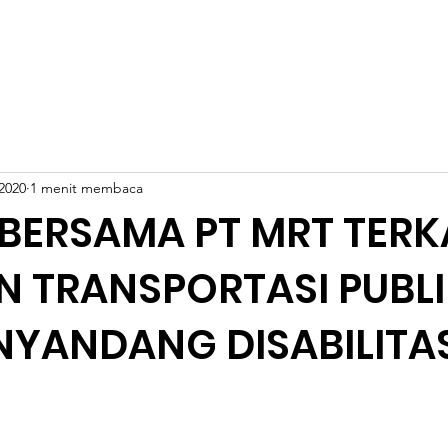
ILITAS
INCLUDIA
TENTANG HWDI
ARTIKEL
NA
2020
1 menit membaca
 BERSAMA PT MRT TERK
 TRANSPORTASI PUBL
NYANDANG DISABILITA