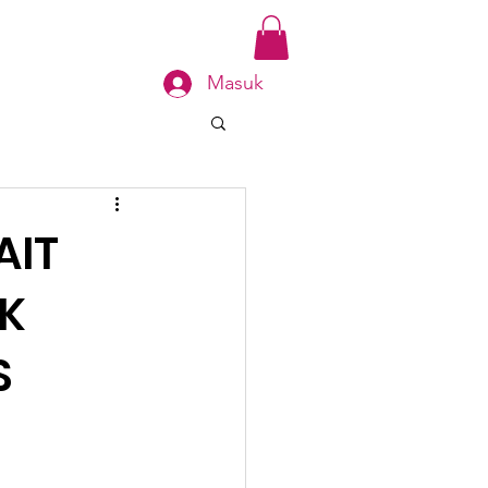
SKAH
Book Online
Masuk
AIT
IK
S