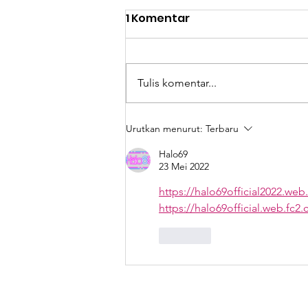
1 Komentar
Tulis komentar...
HWDI Apresiasi
Urutkan menurut:
Terbaru
Kolaborasi Klamby
Halo69
dalam Seuntai Isyarat
23 Mei 2022
untuk Pekan Tuli
https://halo69official2022.web
Internasional 2025
https://halo69official.web.fc2
Suka