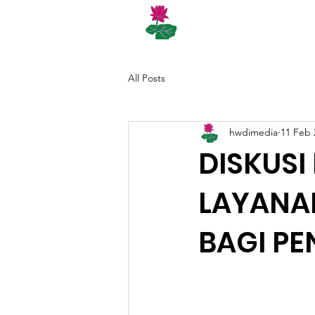
BERANDA
CINTAB
All Posts
hwdimedia
11 Feb 
DISKUSI
LAYANAN
BAGI PE