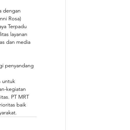
ma dengan 
nni Rosa) 
aya Terpadu 
itas layanan 
tas dan media 
agi penyandang 
.
 untuk 
an-kegiatan 
itas. PT MRT 
ritas baik 
yarakat.