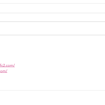
Himpunan Wanita
HWD
Disabilitas Indonesia dan
Pen
Ombudsman RI
unt
Berkolaborasi untuk
.fc2.com/
Layanan Kesehatan
.com/
Inklusif