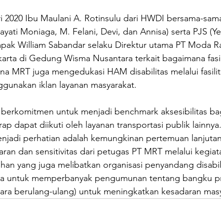
ari 2020 Ibu Maulani A. Rotinsulu dari HWDI bersama-sa
ti Moniaga, M. Felani, Devi, dan Annisa) serta PJS (Ye
pak William Sabandar selaku Direktur utama PT Moda R
arta di Gedung Wisma Nusantara terkait bagaimana fasil
na MRT juga mengedukasi HAM disabilitas melalui fasili
gunakan iklan layanan masyarakat.
 berkomitmen untuk menjadi benchmark aksesibilitas b
rap dapat diikuti oleh layanan transportasi publik lainnya
enjadi perhatian adalah kemungkinan pertemuan lanjutan
an dan sensitivitas dari petugas PT MRT melalui kegiat
han yang juga melibatkan organisasi penyandang disabil
ga untuk memperbanyak pengumunan tentang bangku prio
secara berulang-ulang) untuk meningkatkan kesadaran mas